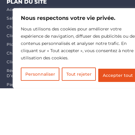
PLAN DU SITE
Accueil
Nous respectons votre vie privée.
Salle De Bains
Chauffage
Nous utilisons des cookies pour améliorer votre
expérience de navigation, diffuser des publicités ou de
Climatisation
contenus personnalisés et analyser notre trafic. En
Plomberie
cliquant sur « Tout accepter », vous consentez à notre
Chauffage
utilisation des cookies.
Climatisation
Récupération
Personnaliser
Tout rejeter
Accepter tout
D’eau De Pluie
Panneaux
Photovoltaïque
DEMANDE
Entretien
Mise En Service
Contactez-Nous