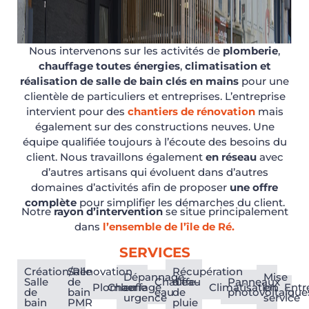
Nous intervenons sur les activités de
plomberie
,
chauffage toutes énergies
,
climatisation
et
réalisation de salle de bain clés en mains
pour une
clientèle de particuliers et entreprises. L’entreprise
intervient pour des
chantiers de rénovation
mais
également sur des constructions neuves. Une
équipe qualifiée toujours à l’écoute des besoins du
client. Nous travaillons également
en réseau
avec
d’autres artisans qui évoluent dans d’autres
domaines d’activités afin de proposer
une offre
complète
pour simplifier les démarches du client.
Notre
rayon d’intervention
se situe principalement
dans
l’ensemble de l’île de Ré.
SERVICES
Création/Rénovation
Salle
Récupération
Dépannage
Mise
Salle
de
Chauffe-
d'eau
Panneaux
Plomberie
Chauffage
en
Climatisation
en
Entr
de
bain
eau
de
photovoltaïque
urgence
service
bain
PMR
pluie